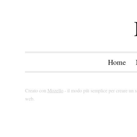
Home
Creato con
Mozello
- il modo più semplice per creare un s
web.